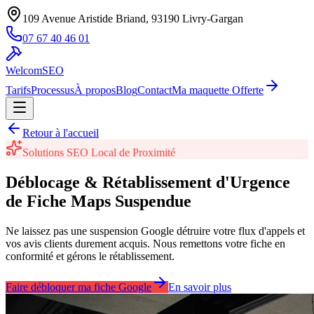
109 Avenue Aristide Briand, 93190 Livry-Gargan
07 67 40 46 01
WelcomSEO
Tarifs
Processus
À propos
Blog
Contact
Ma maquette Offerte
Retour à l'accueil
Solutions SEO Local de Proximité
Déblocage & Rétablissement d'Urgence
de Fiche Maps Suspendue
Ne laissez pas une suspension Google détruire votre flux d'appels et
vos avis clients durement acquis. Nous remettons votre fiche en
conformité et gérons le rétablissement.
Faire débloquer ma fiche Google
En savoir plus