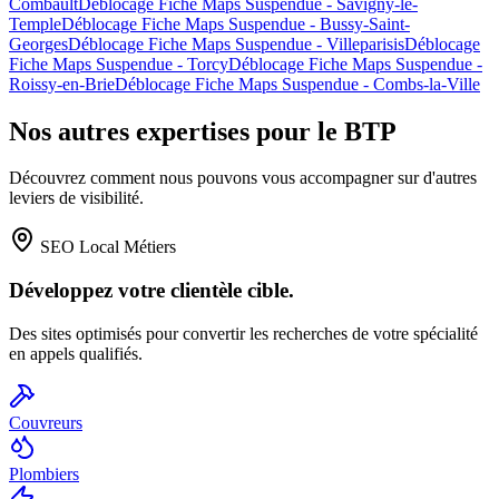
Combault
Déblocage Fiche Maps Suspendue
-
Savigny-le-
Temple
Déblocage Fiche Maps Suspendue
-
Bussy-Saint-
Georges
Déblocage Fiche Maps Suspendue
-
Villeparisis
Déblocage
Fiche Maps Suspendue
-
Torcy
Déblocage Fiche Maps Suspendue
-
Roissy-en-Brie
Déblocage Fiche Maps Suspendue
-
Combs-la-Ville
Nos autres expertises pour le BTP
Découvrez comment nous pouvons vous accompagner sur d'autres
leviers de visibilité.
SEO Local Métiers
Développez votre clientèle cible.
Des sites optimisés pour convertir les recherches de votre spécialité
en appels qualifiés.
Couvreurs
Plombiers