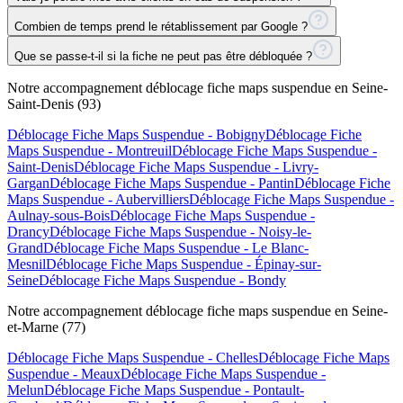
Combien de temps prend le rétablissement par Google ?
Que se passe-t-il si la fiche ne peut pas être débloquée ?
Notre accompagnement
déblocage fiche maps suspendue
en Seine-
Saint-Denis (93)
Déblocage Fiche Maps Suspendue
-
Bobigny
Déblocage Fiche
Maps Suspendue
-
Montreuil
Déblocage Fiche Maps Suspendue
-
Saint-Denis
Déblocage Fiche Maps Suspendue
-
Livry-
Gargan
Déblocage Fiche Maps Suspendue
-
Pantin
Déblocage Fiche
Maps Suspendue
-
Aubervilliers
Déblocage Fiche Maps Suspendue
-
Aulnay-sous-Bois
Déblocage Fiche Maps Suspendue
-
Drancy
Déblocage Fiche Maps Suspendue
-
Noisy-le-
Grand
Déblocage Fiche Maps Suspendue
-
Le Blanc-
Mesnil
Déblocage Fiche Maps Suspendue
-
Épinay-sur-
Seine
Déblocage Fiche Maps Suspendue
-
Bondy
Notre accompagnement
déblocage fiche maps suspendue
en Seine-
et-Marne (77)
Déblocage Fiche Maps Suspendue
-
Chelles
Déblocage Fiche Maps
Suspendue
-
Meaux
Déblocage Fiche Maps Suspendue
-
Melun
Déblocage Fiche Maps Suspendue
-
Pontault-